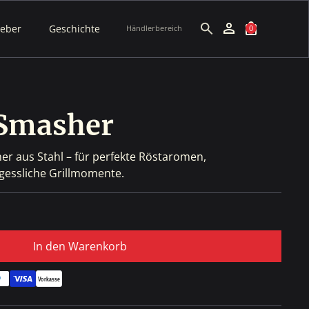
geber
Geschichte
Händlerbereich
0
Smasher
r aus Stahl – für perfekte Röstaromen,
gessliche Grillmomente.
In den Warenkorb
Vorkasse